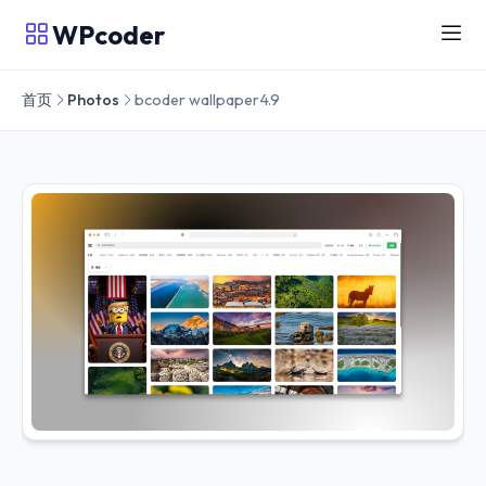
WPcoder
首页
Photos
bcoder wallpaper4.9