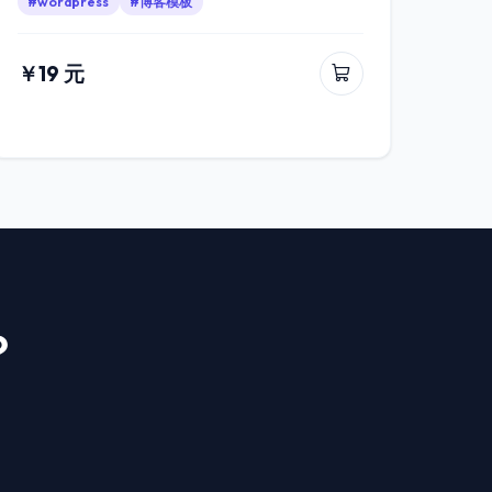
#wordpress
#博客模板
￥19 元
？