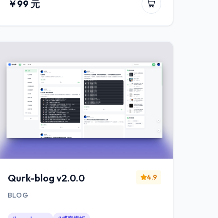
￥99 元
Qurk-blog v2.0.0
4.9
BLOG