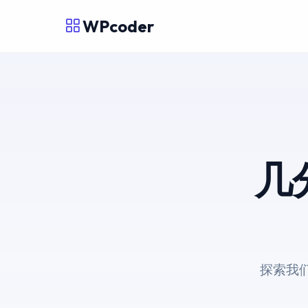
WPcoder
几
探索我